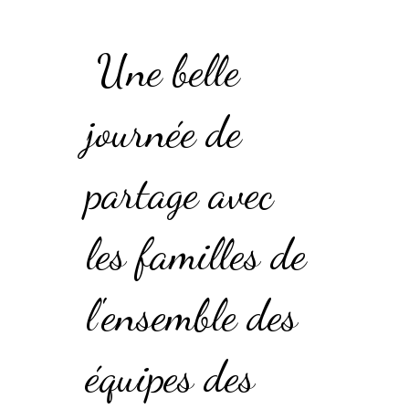
Une belle
journée de
partage avec
les familles de
l'ensemble des
équipes des